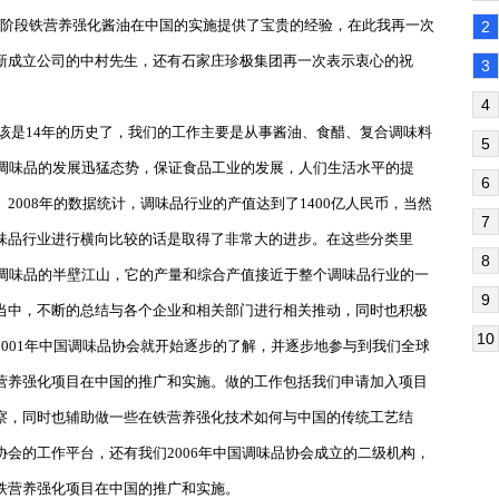
二阶段铁营养强化酱油在中国的实施提供了宝贵的经验，在此我再一次
2
新成立公司的中村先生，还有石家庄珍极集团再一次表示衷心的祝
3
4
该是
14
年的历史了，我们的工作主要是从事酱油、食醋、复合调味料
5
调味品的发展迅猛态势，保证食品工业的发展，人们生活水平的提
6
。
2008
年的数据统计，调味品行业的产值达到了
1400
亿人民币，当然
7
味品行业进行横向比较的话是取得了非常大的进步。在这些分类里
8
调味品的半壁江山，它的产量和综合产值接近于整个调味品行业的一
9
当中，不断的总结与各个企业和相关部门进行相关推动，同时也积极
10
2001
年中国调味品协会就开始逐步的了解，并逐步地参与到我们全球
营养强化项目在中国的推广和实施。做的工作包括我们申请加入项目
察，同时也辅助做一些在铁营养强化技术如何与中国的传统工艺结
协会的工作平台，还有我们
2006
年中国调味品协会成立的二级机构，
铁营养强化项目在中国的推广和实施。