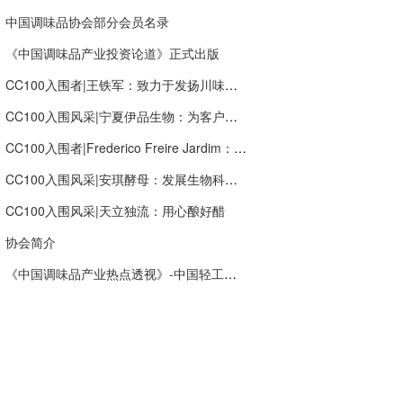
中国调味品协会部分会员名录
《中国调味品产业投资论道》正式出版
CC100入围者|王铁军：致力于发扬川味文化“新川味.潮出味”，打造新希望调味品产业生态链
CC100入围风采|宁夏伊品生物：为客户创造价值，提供多种组合的食品营养成分解决方案服务
CC100入围者|Frederico Freire Jardim：让全球更多消费者快乐
CC100入围风采|安琪酵母：发展生物科技，创新健康生活
CC100入围风采|天立独流：用心酿好醋
协会简介
《中国调味品产业热点透视》-中国轻工业出版社