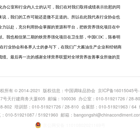
化办公室和行业内人士的认可，我们在对我们取得成绩表示欣慰的同
来说，我们的工作可能还是微不足道的。所以在此我代表行业协会也
全力以赴，充分利用协会掌握的资源和平台，把铁营养强化项目在中
献。我也相信第二期的铁营养强化项目在卫生部，中国
CDC
，陈春明
在行业协会和各界人士的参与下，在我们广大酱油生产企业和经销商
成绩。最后再一次的感谢全球营养联盟对全球营养改善事业所做的贡
权所有 © 2014-2021 版权信息：中国调味品协会
京ICP备16015045号-
建商务大厦605 邮编：100036 办公室：010-51921726 / 28-800 
28-802 培训部：010-51921726 / 28-810 会展部：010-51921963 / 
010-51921087 / 51921960 邮箱：bangongshi@chinacondiment.co
京公网安备 11010802021169号