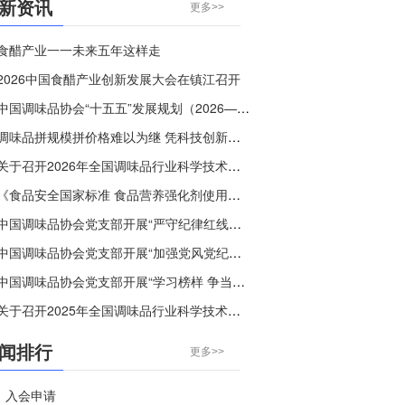
新资讯
更多>>
食醋产业一一未来五年这样走
2026中国食醋产业创新发展大会在镇江召开
中国调味品协会“十五五”发展规划（2026—2030年）
调味品拼规模拼价格难以为继 凭科技创新破“内卷”，守烟火本味树个性
关于召开2026年全国调味品行业科学技术交流大会的通知
《食品安全国家标准 食品营养强化剂使用标准》等30项食品安全国家标准正在征求意见
中国调味品协会党支部开展“严守纪律红线，弘扬清风正气”主题党日活动
中国调味品协会党支部开展“加强党风党纪教育”主题党课活动
中国调味品协会党支部开展“学习榜样 争当先进”主题党日活动
关于召开2025年全国调味品行业科学技术交流大会的通知
闻排行
更多>>
入会申请