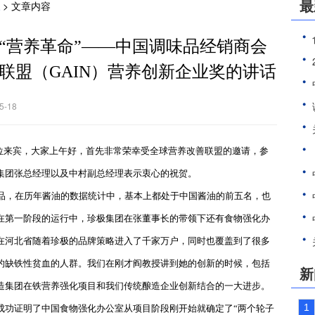
最
> 文章内容
“营养革命”——中国调味品经销商会
联盟（GAIN）营养创新企业奖的讲话
-18
位来宾，大家上午好，首先非常荣幸受全球营养改善联盟的邀请，参
集团张总经理以及中村副总经理表示衷心的祝贺。
品，在历年酱油的数据统计中，基本上都处于中国酱油的前五名，也
在第一阶段的运行中，珍极集团在张董事长的带领下还有食物强化办
在河北省随着珍极的品牌策略进入了千家万户，同时也覆盖到了很多
的缺铁性贫血的人群。我们在刚才阎教授讲到她的创新的时候，包括
新
造集团在铁营养强化项目和我们传统酿造企业创新结合的一大进步。
1
成功证明了中国食物强化办公室从项目阶段刚开始就确定了“两个轮子