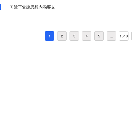
习近平党建思想内涵要义
1
2
3
4
5
...
1610