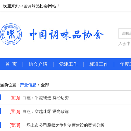
欢迎来到中国调味品协会网站！
入会申
首 页
|
协会介绍
|
党建工作
|
标准工作
|
年度
当前位置 :
产业信息
> 全部
[置顶]
白燕：平流缓进 持经达变
[置顶]
白燕：穿越迷雾 逐光致远
[置顶]
一场上市公司股权之争和制度建设的案例分析