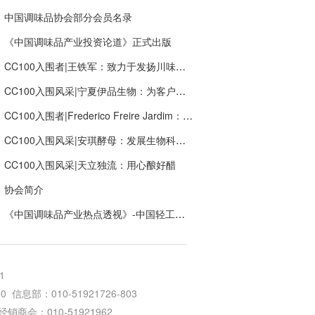
中国调味品协会部分会员名录
《中国调味品产业投资论道》正式出版
CC100入围者|王铁军：致力于发扬川味文化“新川味.潮出味”，打造新希望调味品产业生态链
CC100入围风采|宁夏伊品生物：为客户创造价值，提供多种组合的食品营养成分解决方案服务
CC100入围者|Frederico Freire Jardim：让全球更多消费者快乐
CC100入围风采|安琪酵母：发展生物科技，创新健康生活
CC100入围风采|天立独流：用心酿好醋
协会简介
《中国调味品产业热点透视》-中国轻工业出版社
1
信息部：010-51921726-803
64 经销商会：010-51921962