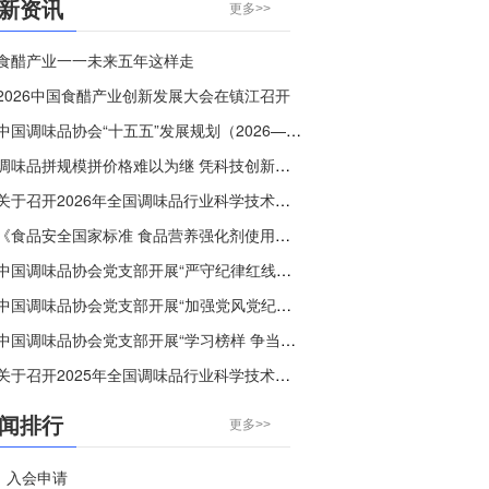
新资讯
更多>>
食醋产业一一未来五年这样走
2026中国食醋产业创新发展大会在镇江召开
中国调味品协会“十五五”发展规划（2026—2030年）
调味品拼规模拼价格难以为继 凭科技创新破“内卷”，守烟火本味树个性
关于召开2026年全国调味品行业科学技术交流大会的通知
《食品安全国家标准 食品营养强化剂使用标准》等30项食品安全国家标准正在征求意见
中国调味品协会党支部开展“严守纪律红线，弘扬清风正气”主题党日活动
中国调味品协会党支部开展“加强党风党纪教育”主题党课活动
中国调味品协会党支部开展“学习榜样 争当先进”主题党日活动
关于召开2025年全国调味品行业科学技术交流大会的通知
闻排行
更多>>
入会申请