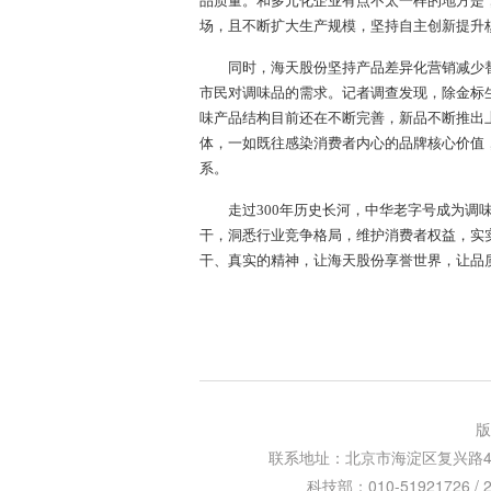
品质量。和多元化企业有点不太一样的地方是
场，且不断扩大生产规模，坚持自主创新提升核
同时，海天股份坚持产品差异化营销减少替代
市民对调味品的需求。记者调查发现，除金标
味产品结构目前还在不断完善，新品不断推出
体，一如既往感染消费者内心的品牌核心价值
系。
走过300年历史长河，中华老字号成为调味
干，洞悉行业竞争格局，维护消费者权益，实
干、真实的精神，让海天股份享誉世界，让品
版
联系地址：北京市海淀区复兴路47号天行
科技部：010-51921726 / 