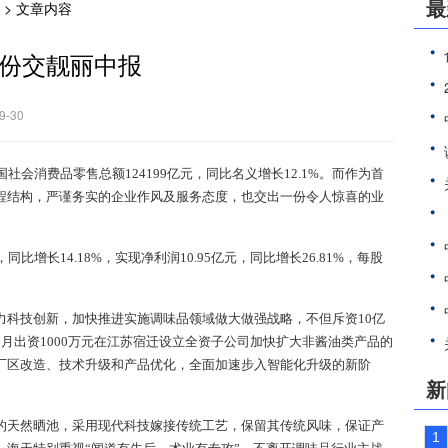
最
> 文章内容
份交靓丽中报
-30
社会消费品零售总额124199亿元，同比名义增长12.1%。而作为首
程结构，严谨务实的企业作风及服务态度，也交出一份令人惊喜的业
长14.18%，实现净利润10.95亿元，同比增长26.81%，每股
技创新，加快推进实施调味品领域做大做强战略，不但斥资10亿
月出资1000万元在江苏宿迁设立全资子公司加快扩大非酱油类产品的
厂区改造、技术升级和产品优化，全面加速步入智能化升级的新阶
新
天然晒池，采用现代科技嫁接传统工艺，保留其传统风味，保证产
1