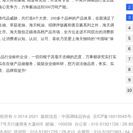
，海天特别重视“闻道有先后，术业有专攻”，不离开调味品行业主战
心竞争力，力争酱油达到300万吨产能。
2
3
品威胁，共打造8个大类、200多个品种的产品体系，全面满足了
生抽、草菇老抽、海天蚝油、招牌拌饭酱和黄豆酱系列之外，海天调
4
上市。海天股份正瞄准高档产品市场，全方位走进不同层次的消费群
5
，让消费者认知、认识、认可、喜欢乃至爱上海天独特的“中国味”体
6
品行业标杆企业，一切归根于其毫不含糊的态度，万事都讲究实打实
7
实在在做产品做服务，兢兢业业做科研，想方设法做品质，务实、实
8
质、品牌双提升!
9
10
权所有 © 2014-2021 版权信息：中国调味品协会
京ICP备16015045号-
建商务大厦605 邮编：100036 办公室：010-51921726 / 28-800 
28-802 培训部：010-51921726 / 28-810 会展部：010-51921963 / 