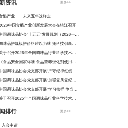
新资讯
更多>>
食醋产业一一未来五年这样走
2026中国食醋产业创新发展大会在镇江召开
中国调味品协会“十五五”发展规划（2026—2030年）
调味品拼规模拼价格难以为继 凭科技创新破“内卷”，守烟火本味树个性
关于召开2026年全国调味品行业科学技术交流大会的通知
《食品安全国家标准 食品营养强化剂使用标准》等30项食品安全国家标准正在征求意见
中国调味品协会党支部开展“严守纪律红线，弘扬清风正气”主题党日活动
中国调味品协会党支部开展“加强党风党纪教育”主题党课活动
中国调味品协会党支部开展“学习榜样 争当先进”主题党日活动
关于召开2025年全国调味品行业科学技术交流大会的通知
闻排行
更多>>
入会申请