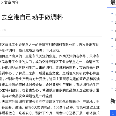
最
> 文章内容
月去空港自己动手做调料
-30
区首批工业游景点之一的天津市利民调料有限公司，再次推出互动
手制作调料，预计此项活动将于下月启动。
何生产出来的一直是市民关注的焦点。作为天津的老字号，天津市
向市民敞开了企业的大门，成为空港经济区工业游景点之一，邀请市民
，还能现场品尝刚刚生产出来的调料。走进利民调料，市民首先可以
培训中心，了解员工之家，感受企业文化。之后便来到研发中心和生
程，2号和5号生产线将对外开放，这里主要展示先进的酱产品和酱油
参观工业游的市民徐阿姨介绍，通过参观生产车间，看到调料的生产
心里特别踏实，吃着也安心，希望以后更多的食品加工企业能够开通
，这样对食品安全问题也是一种监督。
新
天津市利民调料有限公司在空港建立了现代化调味品生产基地，主
、番茄酱、酱油、醋等6大类调味品、100多个品种。市民可通过工业
够看着放心，吃着安心。预计下个月，研发中心还将开展一项体验式
1