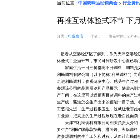
当前位置 :
中国调味品经销商会
>
行业资讯
再推互动体验式环节 下
分类：
行业资讯
作者：
发布时间：2014-09
记者从空港经济区了解到，作为天津空港经济
体验式工业游环节，市民可到研发中心自己动
家庭生活一日三餐都离不开调料，调料是如
利民调料有限公司（以下简称“利民调料”）
走进利民调料，参观研发中心、感受生产过程
参观该公司的品牌展览和产品展示，随后来到
产车间，在这里可以近距离目睹调料的生产过
生产线，酱油怎么生产出来的便能一目了然。
工艺很先进，生产过程很卫生，这就让老百姓
工业游，把真正的生产过程展现在老百姓面前
天津市利民调料有限公司相关负责人介绍，
要生产“利民”牌蒜蓉辣酱、甜面酱、火锅调料
游参观调料的生产工艺和过程，从而让市民能