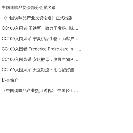
中国调味品协会部分会员名录
《中国调味品产业投资论道》正式出版
CC100入围者|王铁军：致力于发扬川味文化“新川味.潮出味”，打造新希望调味品产业生态链
CC100入围风采|宁夏伊品生物：为客户创造价值，提供多种组合的食品营养成分解决方案服务
CC100入围者|Frederico Freire Jardim：让全球更多消费者快乐
CC100入围风采|安琪酵母：发展生物科技，创新健康生活
CC100入围风采|天立独流：用心酿好醋
协会简介
《中国调味品产业热点透视》-中国轻工业出版社