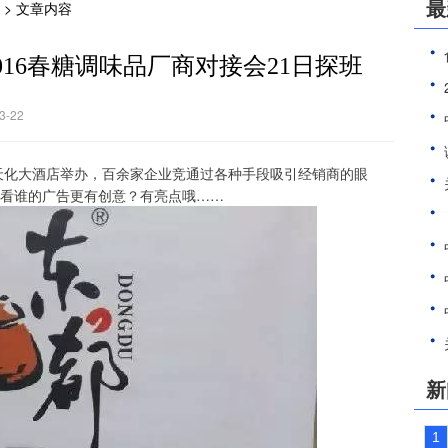
最
> 文章内容
016春糖调味品厂商对接会21日探班
-22
泸天化大酒店举办，百余家企业竞通过各种手段吸引经销商的眼
看谁的广告更有创意？有亮点哦……
新
1