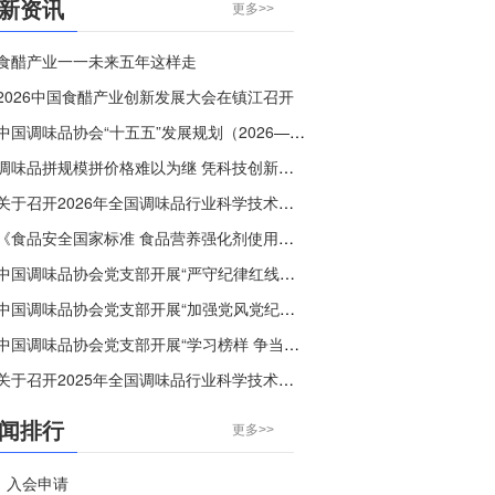
新资讯
更多>>
食醋产业一一未来五年这样走
2026中国食醋产业创新发展大会在镇江召开
中国调味品协会“十五五”发展规划（2026—2030年）
调味品拼规模拼价格难以为继 凭科技创新破“内卷”，守烟火本味树个性
关于召开2026年全国调味品行业科学技术交流大会的通知
《食品安全国家标准 食品营养强化剂使用标准》等30项食品安全国家标准正在征求意见
中国调味品协会党支部开展“严守纪律红线，弘扬清风正气”主题党日活动
中国调味品协会党支部开展“加强党风党纪教育”主题党课活动
中国调味品协会党支部开展“学习榜样 争当先进”主题党日活动
关于召开2025年全国调味品行业科学技术交流大会的通知
闻排行
更多>>
入会申请