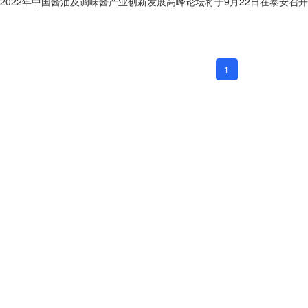
2022年中国酱油及调味酱产业创新发展高峰论坛将于9月22日在泰安召开
1