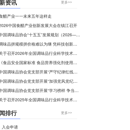
新资讯
更多>>
食醋产业一一未来五年这样走
2026中国食醋产业创新发展大会在镇江召开
中国调味品协会“十五五”发展规划（2026—2030年）
调味品拼规模拼价格难以为继 凭科技创新破“内卷”，守烟火本味树个性
关于召开2026年全国调味品行业科学技术交流大会的通知
《食品安全国家标准 食品营养强化剂使用标准》等30项食品安全国家标准正在征求意见
中国调味品协会党支部开展“严守纪律红线，弘扬清风正气”主题党日活动
中国调味品协会党支部开展“加强党风党纪教育”主题党课活动
中国调味品协会党支部开展“学习榜样 争当先进”主题党日活动
关于召开2025年全国调味品行业科学技术交流大会的通知
闻排行
更多>>
入会申请