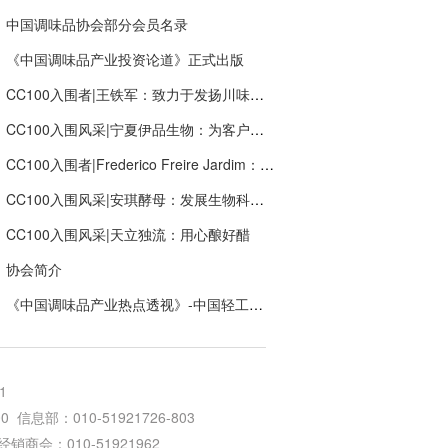
中国调味品协会部分会员名录
《中国调味品产业投资论道》正式出版
CC100入围者|王铁军：致力于发扬川味文化“新川味.潮出味”，打造新希望调味品产业生态链
CC100入围风采|宁夏伊品生物：为客户创造价值，提供多种组合的食品营养成分解决方案服务
CC100入围者|Frederico Freire Jardim：让全球更多消费者快乐
CC100入围风采|安琪酵母：发展生物科技，创新健康生活
CC100入围风采|天立独流：用心酿好醋
协会简介
《中国调味品产业热点透视》-中国轻工业出版社
1
信息部：010-51921726-803
64 经销商会：010-51921962