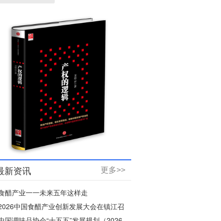
最新资讯
更多>>
食醋产业一一未来五年这样走
2026中国食醋产业创新发展大会在镇江召
开
中国调味品协会“十五五”发展规划（2026