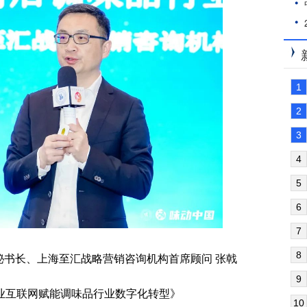
1
2
3
4
5
6
7
8
秘书长、上海至汇战略营销咨询机构首席顾问 张戟
9
业互联网赋能调味品行业数字化转型》
10