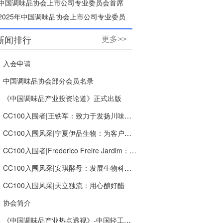
会年会
中国调味品协会上市公司专业委员会首席
研究员
2025年中国调味品协会上市公司专业委员
会年会
新闻排行
更多>>
入会申请
中国调味品协会部分会员名录
《中国调味品产业投资论道》正式出版
CC100入围者|王铁军：致力于发扬川味文化“新川味.潮出味”，打造新希望调味品产业生态链
CC100入围风采|宁夏伊品生物：为客户创造价值，提供多种组合的食品营养成分解决方案服务
CC100入围者|Frederico Freire Jardim：让全球更多消费者快乐
CC100入围风采|安琪酵母：发展生物科技，创新健康生活
CC100入围风采|天立独流：用心酿好醋
协会简介
《中国调味品产业热点透视》-中国轻工业出版社