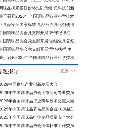
—2030年）
调味品拼规模拼价格难以为继 凭科技创新
破“内卷”，守烟火本味树个性
关于召开2026年全国调味品行业科学技术
交流大会的通知
《食品安全国家标准 食品营养强化剂使用
标准》等30项食品安全国家标准正在征求
中国调味品协会党支部开展“严守纪律红
意见
线，弘扬清风正气”主题党日活动
中国调味品协会党支部开展“加强党风党纪
教育”主题党课活动
中国调味品协会党支部开展“学习榜样 争
当先进”主题党日活动
关于召开2025年全国调味品行业科学技术
交流大会的通知
专题报导
更多>>
2026中国食醋产业创新发展大会
2026年中国调味品协会上市公司专业委员
会年会
2026年全国调味品行业科学技术交流大会
2025年中国调味品著名品牌企业100强统
计活动
2025年全国调味品行业食品质量安全大会
2025年中国调味品协会团体标准工作委员