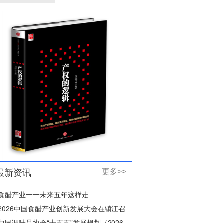
最新资讯
更多>>
食醋产业一一未来五年这样走
2026中国食醋产业创新发展大会在镇江召
开
中国调味品协会“十五五”发展规划（2026