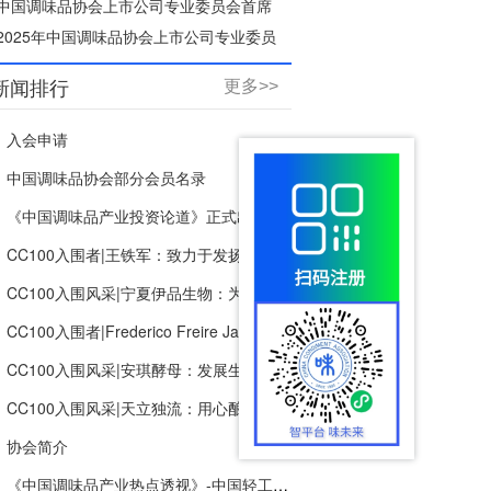
会年会
中国调味品协会上市公司专业委员会首席
研究员
2025年中国调味品协会上市公司专业委员
会年会
新闻排行
更多>>
入会申请
中国调味品协会部分会员名录
《中国调味品产业投资论道》正式出版
CC100入围者|王铁军：致力于发扬川味文化“新川味.潮出味”，打造新希望调味品产业生态链
CC100入围风采|宁夏伊品生物：为客户创造价值，提供多种组合的食品营养成分解决方案服务
CC100入围者|Frederico Freire Jardim：让全球更多消费者快乐
CC100入围风采|安琪酵母：发展生物科技，创新健康生活
CC100入围风采|天立独流：用心酿好醋
协会简介
《中国调味品产业热点透视》-中国轻工业出版社