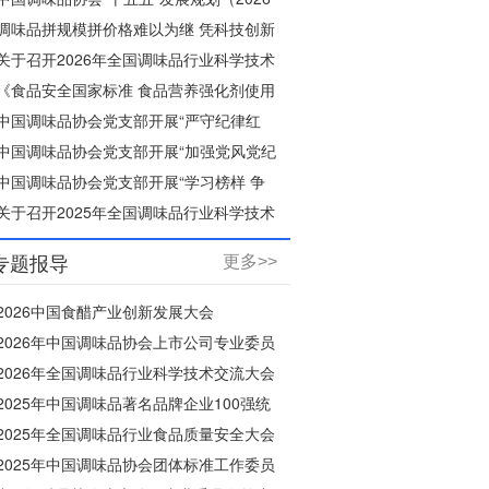
—2030年）
调味品拼规模拼价格难以为继 凭科技创新
破“内卷”，守烟火本味树个性
关于召开2026年全国调味品行业科学技术
交流大会的通知
《食品安全国家标准 食品营养强化剂使用
标准》等30项食品安全国家标准正在征求
中国调味品协会党支部开展“严守纪律红
意见
线，弘扬清风正气”主题党日活动
中国调味品协会党支部开展“加强党风党纪
教育”主题党课活动
中国调味品协会党支部开展“学习榜样 争
当先进”主题党日活动
关于召开2025年全国调味品行业科学技术
交流大会的通知
专题报导
更多>>
2026中国食醋产业创新发展大会
2026年中国调味品协会上市公司专业委员
会年会
2026年全国调味品行业科学技术交流大会
2025年中国调味品著名品牌企业100强统
计活动
2025年全国调味品行业食品质量安全大会
2025年中国调味品协会团体标准工作委员