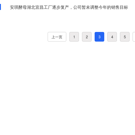
安琪酵母湖北宜昌工厂逐步复产，公司暂未调整今年的销售目标
上一页
1
2
3
4
5